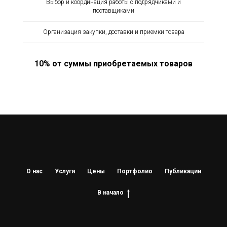
Выбор и координация работы с подрядчиками и
поставщиками
Организация закупки, доставки и приемки товара
10% от суммы приобретаемых товаров
О нас
Услуги
Цены
Портфолио
Публикации
В начало